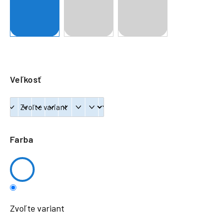
á
j
s
ť
?
Veľkosť
HĽADAŤ
Farba
Zvoľte variant