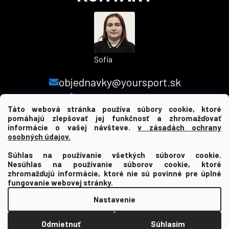
Sofia
objednavky@yoursport.sk
+421 940 603 366
Táto webová stránka používa súbory cookie, ktoré
pomáhajú zlepšovať jej funkčnosť a zhromažďovať
informácie o vašej návšteve.
v zásadách ochrany
MENU
osobných údajov.
Súhlas na používanie všetkých súborov cookie.
INFORMÁCIE PRE VÁS
Nesúhlas na používanie súborov cookie, ktoré
zhromažďujú informácie, ktoré nie sú povinné pre úplné
KDE NÁS NAJDETE
fungovanie webovej stránky.
Nastavenie
Vytvoril Shoptet
Odmietnuť
Súhlasím
Copyright 2026
yourclub.sk
. Všetky práva