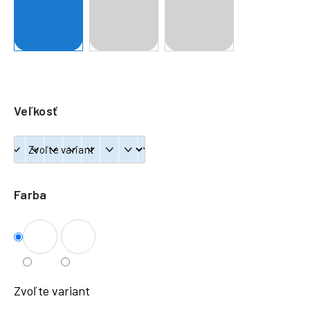
á
j
s
ť
?
Veľkosť
HĽADAŤ
Farba
Zvoľte variant