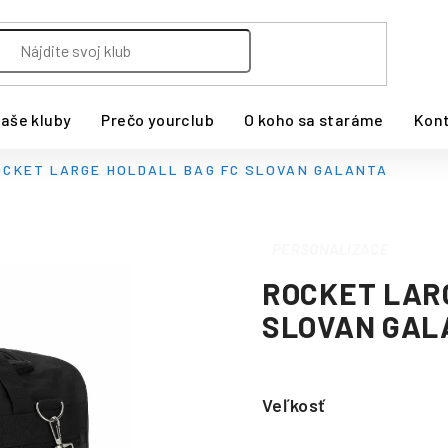
aše kluby
Prečo yourclub
O koho sa staráme
Kon
OCKET LARGE HOLDALL BAG FC SLOVAN GALANTA
PERSONALIZACE
ROCKET LAR
SLOVAN GAL
Veľkosť