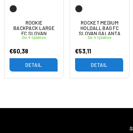
ROOKIE
ROCKET MEDIUM
BACKPACK LARGE
HOLDALL BAG FC
FC SLOVAN
SLOVAN GALANTA
Do 4 týždňov
Do 4 týždňov
GALANTA
€60,38
€53,11
DETAIL
DETAIL
S