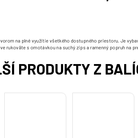
cena:
tvorom na plné využitie všetkého dostupného priestoru. Je vyb
 rukoväte s omotávkou na suchý zips a ramenný popruh na prená