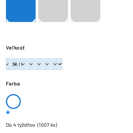
á
j
s
ť
?
Veľkosť
HĽADAŤ
Farba
Do 4 týždňov
(1007 ks)