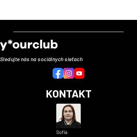
Z
á
p
ä
Sledujte nás na sociálnych sieťach
t
i
e
KONTAKT
Sofia