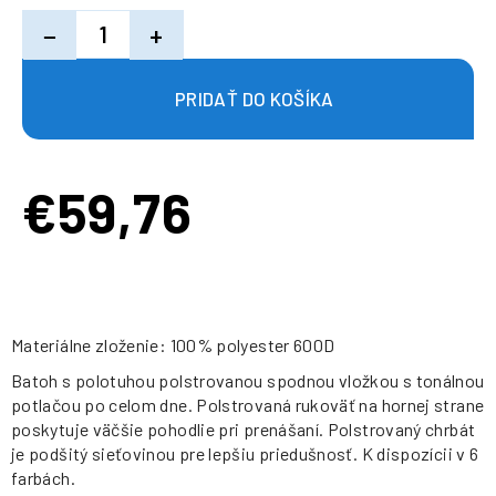
−
+
€59,76
Jednotková
cena:
Materiálne zloženie: 100% polyester 600D
Batoh s polotuhou polstrovanou spodnou vložkou s tonálnou
potlačou po celom dne. Polstrovaná rukoväť na hornej strane
poskytuje väčšie pohodlie pri prenášaní. Polstrovaný chrbát
je podšitý sieťovinou pre lepšiu priedušnosť. K dispozícii v 6
farbách.