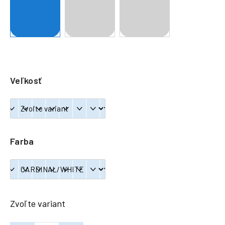
á
j
s
ť
?
Veľkosť
HĽADAŤ
Farba
Zvoľte variant