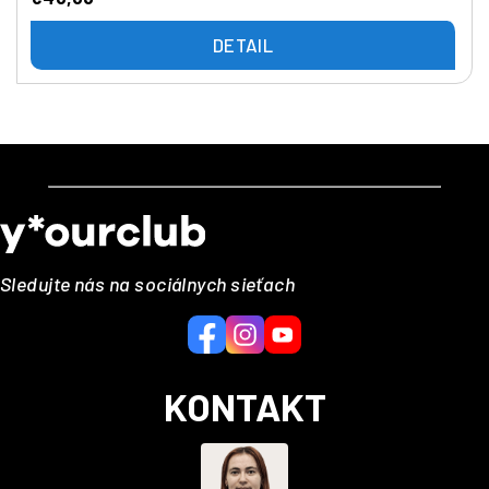
DETAIL
Z
á
p
ä
Sledujte nás na sociálnych sieťach
t
i
e
KONTAKT