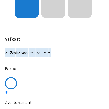
á
j
s
ť
?
Veľkosť
HĽADAŤ
Farba
Zvoľte variant