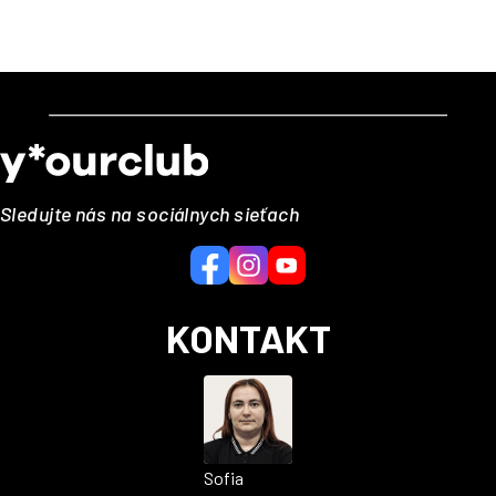
Z
á
p
ä
Sledujte nás na sociálnych sieťach
t
i
e
KONTAKT
Sofia