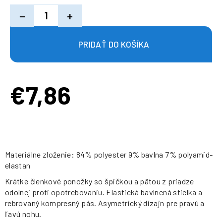
−
+
€7,86
Jednotková
cena:
Materiálne zloženie: 84% polyester 9% bavlna 7% polyamid-
elastan
Krátke členkové ponožky so špičkou a pätou z priadze
odolnej proti opotrebovaniu. Elastická bavlnená stielka a
rebrovaný kompresný pás. Asymetrický dizajn pre pravú a
ľavú nohu.