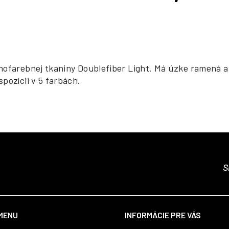
cena:
nofarebnej tkaniny Doublefiber Light. Má úzke ramená a
pozícii v 5 farbách.
S
MENU
INFORMÁCIE PRE VÁS