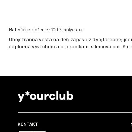
Materiálne zloženie: 100% polyester
Obojstranná vesta na deň zápasu z dvojfarebnej jed
doplnená výstrihom a prieramkami s lemovaním. K dis
Z
á
p
ä
t
KONTAKT
i