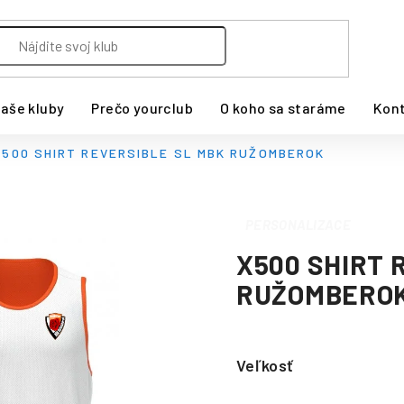
aše kluby
Prečo yourclub
O koho sa staráme
Kon
X500 SHIRT REVERSIBLE SL MBK RUŽOMBEROK
PERSONALIZACE
X500 SHIRT 
RUŽOMBERO
Veľkosť