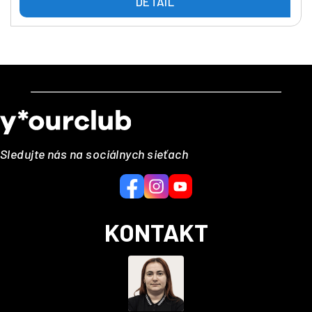
DETAIL
Z
á
p
ä
Sledujte nás na sociálnych sieťach
t
i
e
KONTAKT