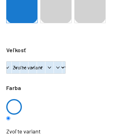
á
j
s
ť
?
Veľkosť
HĽADAŤ
Farba
Zvoľte variant