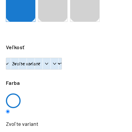
á
j
s
ť
?
Veľkosť
HĽADAŤ
Farba
Zvoľte variant