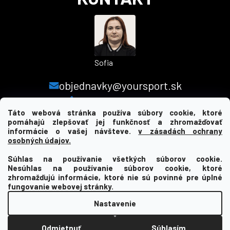
Sofia
objednavky@yoursport.sk
+421 940 603 366
Táto webová stránka používa súbory cookie, ktoré
pomáhajú zlepšovať jej funkčnosť a zhromažďovať
informácie o vašej návšteve.
v zásadách ochrany
MENU
osobných údajov.
Súhlas na používanie všetkých súborov cookie.
INFORMÁCIE PRE VÁS
Nesúhlas na používanie súborov cookie, ktoré
zhromažďujú informácie, ktoré nie sú povinné pre úplné
KDE NÁS NAJDETE
fungovanie webovej stránky.
Nastavenie
Vytvoril Shoptet
Odmietnuť
Súhlasím