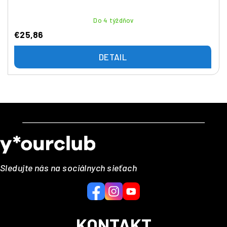
Do 4 týždňov
€25,86
DETAIL
Z
á
p
ä
Sledujte nás na sociálnych sieťach
t
i
e
KONTAKT