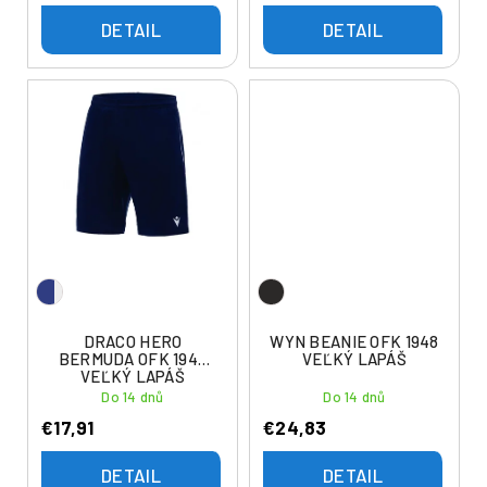
v
DETAIL
DETAIL
DRACO HERO
WYN BEANIE OFK 1948
BERMUDA OFK 1948
VEĽKÝ LAPÁŠ
VEĽKÝ LAPÁŠ
Do 14 dnů
Do 14 dnů
€17,91
€24,83
DETAIL
DETAIL