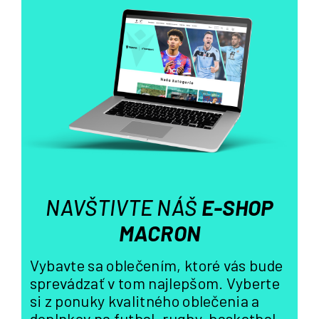
l
á
d
a
c
i
e
p
r
v
k
y
v
NAVŠTIVTE NÁŠ
E-SHOP
ý
p
MACRON
i
s
Vybavte sa oblečením, ktoré vás bude
u
sprevádzať v tom najlepšom. Vyberte
si z ponuky kvalitného oblečenia a
doplnkov na futbal, rugby, basketbal,