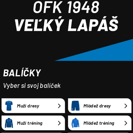
á
j
s
ť
?
BALÍČKY
HĽADAŤ
Vyber si svoj balíček
Muži dresy
Mládež dresy
Muži tréning
Mládež tréning