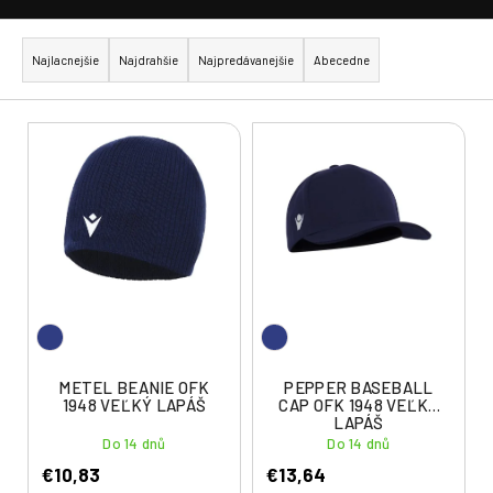
R
a
Najlacnejšie
Najdrahšie
Najpredávanejšie
Abecedne
d
e
V
n
ý
i
p
e
i
p
s
r
p
o
r
d
o
u
d
k
u
METEL BEANIE OFK
PEPPER BASEBALL
t
1948 VEĽKÝ LAPÁŠ
CAP OFK 1948 VEĽKÝ
k
LAPÁŠ
o
t
Do 14 dnů
Do 14 dnů
v
o
€10,83
€13,64