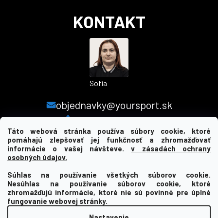
e
KONTAKT
Sofia
objednavky@yoursport.sk
+421 940 603 366
Táto webová stránka používa súbory cookie, ktoré
pomáhajú zlepšovať jej funkčnosť a zhromažďovať
informácie o vašej návšteve.
v zásadách ochrany
MENU
osobných údajov.
Súhlas na používanie všetkých súborov cookie.
INFORMÁCIE PRE VÁS
Nesúhlas na používanie súborov cookie, ktoré
zhromažďujú informácie, ktoré nie sú povinné pre úplné
KDE NÁS NAJDETE
fungovanie webovej stránky.
Nastavenie