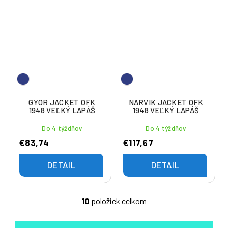
GYOR JACKET OFK
NARVIK JACKET OFK
1948 VEĽKÝ LAPÁŠ
1948 VEĽKÝ LAPÁŠ
Do 4 týždňov
Do 4 týždňov
€83,74
€117,67
DETAIL
DETAIL
10
položiek celkom
O
v