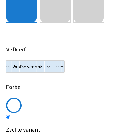
á
j
s
ť
?
Veľkosť
HĽADAŤ
Farba
Zvoľte variant