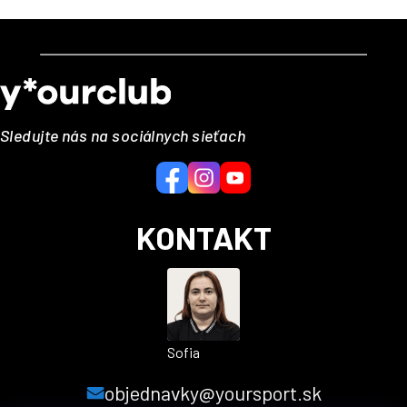
Z
á
p
ä
Sledujte nás na sociálnych sieťach
t
i
e
KONTAKT
Sofia
objednavky@yoursport.sk