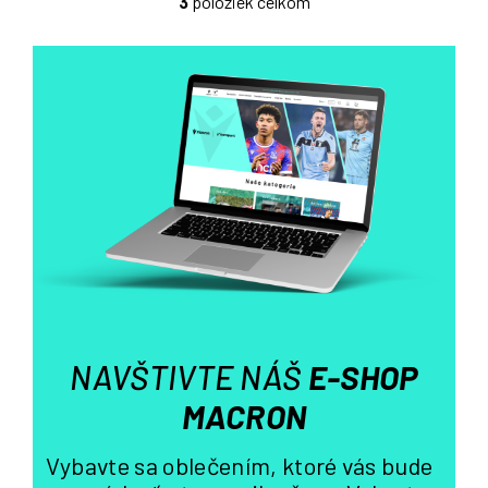
3
položiek celkom
O
v
l
á
d
a
c
i
e
p
r
v
k
y
v
NAVŠTIVTE NÁŠ
E-SHOP
ý
p
MACRON
i
s
Vybavte sa oblečením, ktoré vás bude
u