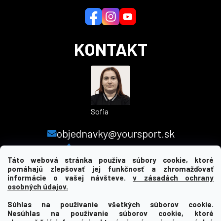
t
i
e
KONTAKT
Sofia
objednavky@yoursport.sk
+421 940 603 366
Táto webová stránka používa súbory cookie, ktoré
pomáhajú zlepšovať jej funkčnosť a zhromažďovať
informácie o vašej návšteve.
v zásadách ochrany
MENU
osobných údajov.
Súhlas na používanie všetkých súborov cookie.
INFORMÁCIE PRE VÁS
Nesúhlas na používanie súborov cookie, ktoré