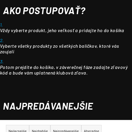
AKO POSTUPOVAŤ?
1.
Vždy vyberte produkt, jeho veľkosť a pridajte ho do košíka
2.
Vyberte všetky produkty zo všetkých balíčkov, ktoré vás
zaujali
3.
Potom prejdite do košíka, v záverečnej fáze zadajte zľavový
kód a bude vám uplatnená klubová zľava.
NAJPREDÁVANEJŠIE
R
a
Najlacnejšie
Najdrahšie
Najpredávanejšie
Abecedne