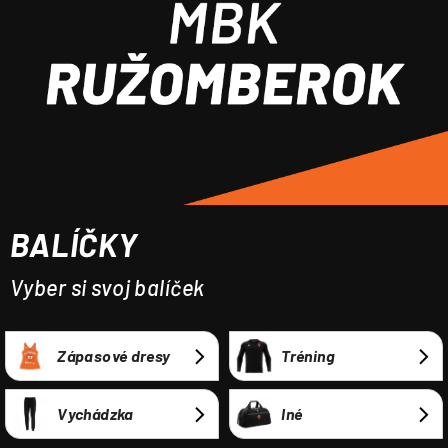
á
j
s
ť
?
BALÍČKY
HĽADAŤ
Vyber si svoj balíček
Zápasové dresy
Tréning
Vychádzka
Iné