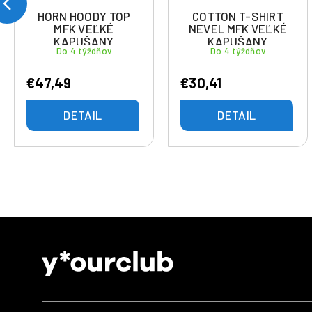
HORN HOODY TOP
COTTON T-SHIRT
MFK VEĽKÉ
NEVEL MFK VEĽKÉ
KAPUŠANY
KAPUŠANY
Do 4 týždňov
Do 4 týždňov
€47,49
€30,41
DETAIL
DETAIL
Z
á
p
ä