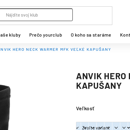
aše kluby
Prečo yourclub
O koho sa staráme
Kon
ANVIK HERO NECK WARMER MFK VEĽKÉ KAPUŠANY
ANVIK HERO
KAPUŠANY
Veľkosť