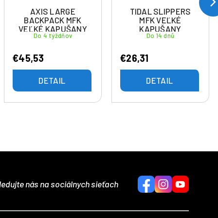
AXIS LARGE
TIDAL SLIPPERS
BACKPACK MFK
MFK VEĽKÉ
VEĽKÉ KAPUŠANY
KAPUŠANY
Do 4 týždňov
Do 14 dnů
€45,53
€26,31
DETAIL
DETAIL
ledujte nás na sociálnych sieťach