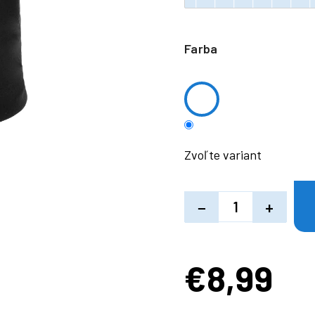
Farba
Zvoľte variant
−
+
€8,99
Jednotková
cena: