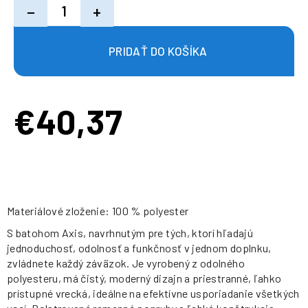
−
+
€40,37
Jednotková
cena:
Materiálové zloženie: 100 % polyester
S batohom Axis, navrhnutým pre tých, ktorí hľadajú
jednoduchosť, odolnosť a funkčnosť v jednom doplnku,
zvládnete každý záväzok. Je vyrobený z odolného
polyesteru, má čistý, moderný dizajn a priestranné, ľahko
prístupné vrecká, ideálne na efektívne usporiadanie všetkých