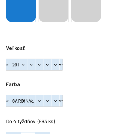
á
j
s
ť
?
Veľkosť
HĽADAŤ
Farba
Do 4 týždňov
(883 ks)