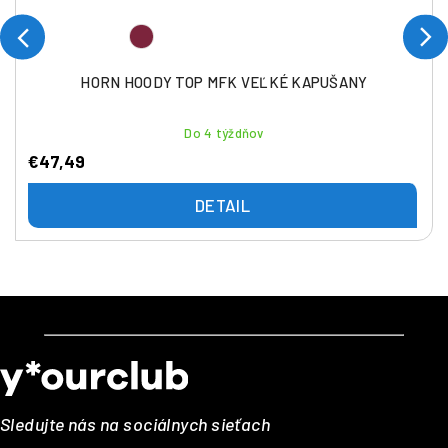
HORN HOODY TOP MFK VEĽKÉ KAPUŠANY
Do 4 týždňov
€47,49
DETAIL
Z
á
p
ä
Sledujte nás na sociálnych sieťach
t