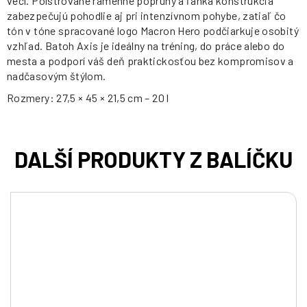
vecí. Polstrované ramenné popruhy a ľahká konštrukcia
zabezpečujú pohodlie aj pri intenzívnom pohybe, zatiaľ čo
tón v tóne spracované logo Macron Hero podčiarkuje osobitý
vzhľad. Batoh Axis je ideálny na tréning, do práce alebo do
mesta a podporí váš deň praktickosťou bez kompromisov a
nadčasovým štýlom.
Rozmery: 27,5 × 45 × 21,5 cm – 20 l