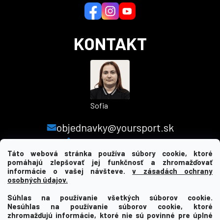
i
e
KONTAKT
Sofia
objednavky@yoursport.sk
+421 940 603 366
Táto webová stránka používa súbory cookie, ktoré
pomáhajú zlepšovať jej funkčnosť a zhromažďovať
informácie o vašej návšteve.
v zásadách ochrany
MENU
osobných údajov.
Súhlas na používanie všetkých súborov cookie.
INFORMÁCIE PRE VÁS
Nesúhlas na používanie súborov cookie, ktoré
zhromažďujú informácie, ktoré nie sú povinné pre úplné