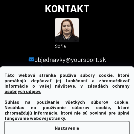
KONTAKT
Sofia
objednavky@yoursport.sk
+421 940 603 366
Táto webová stránka používa súbory cookie, ktoré
pomáhajú zlepšovať jej funkčnosť a zhromažďovať
informácie o vašej návšteve.
v zásadách ochrany
MENU
osobných údajov.
Súhlas na používanie všetkých súborov cookie.
INFORMÁCIE PRE VÁS
Nesúhlas na používanie súborov cookie, ktoré
zhromažďujú informácie, ktoré nie sú povinné pre úplné
KDE NÁS NAJDETE
fungovanie webovej stránky.
Nastavenie