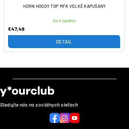
HORN HOODY TOP MFK VEĽKÉ KAPUŠANY
Do 4 týždňov
€47,49
DETAIL
Z
á
p
ä
Sledujte nás na sociálnych sieťach
t
i
e