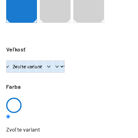
á
j
s
ť
?
Veľkosť
HĽADAŤ
Farba
Zvoľte variant