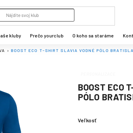
aše kluby
Prečo yourclub
O koho sa staráme
Kon
VA
BOOST ECO T-SHIRT SLAVIA VODNÉ PÓLO BRATISL
PERSONALIZACE
BOOST ECO T
PÓLO BRATI
Veľkosť