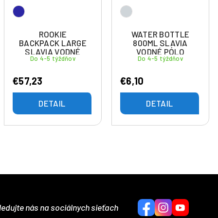
ROOKIE
WATER BOTTLE
BACKPACK LARGE
800ML SLAVIA
SLAVIA VODNÉ
VODNÉ PÓLO
Do 4-5 týždňov
Do 4-5 týždňov
PÓLO BRATISLAVA
BRATISLAVA
€57,23
€6,10
DETAIL
DETAIL
ledujte nás na sociálnych sieťach