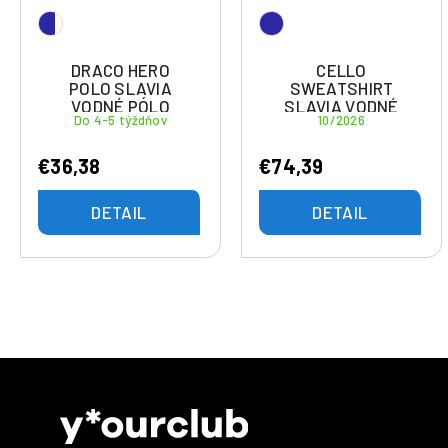
DRACO HERO
CELLO
POLO SLAVIA
SWEATSHIRT
VODNÉ PÓLO
SLAVIA VODNÉ
Do 4-5 týždňov
10/2026
BRATISLAVA
PÓLO BRATISLAVA
€36,38
€74,39
DETAIL
DETAIL
Z
á