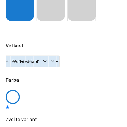
á
j
s
ť
?
Veľkosť
HĽADAŤ
Farba
Zvoľte variant