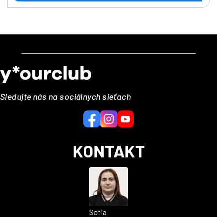
Z
á
p
ä
Sledujte nás na sociálnych sieťach
t
i
e
KONTAKT
Sofia