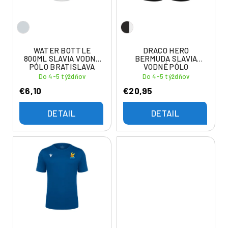
o
r
d
o
u
d
k
u
WATER BOTTLE
DRACO HERO
t
800ML SLAVIA VODNÉ
BERMUDA SLAVIA
k
PÓLO BRATISLAVA
VODNÉ PÓLO
o
t
BRATISLAVA
Do 4-5 týždňov
Do 4-5 týždňov
v
o
€6,10
€20,95
v
DETAIL
DETAIL