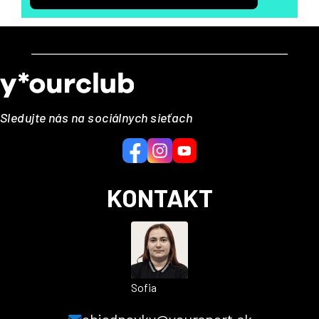
Z
á
p
ä
Sledujte nás na sociálnych sieťach
t
i
e
KONTAKT
Sofia