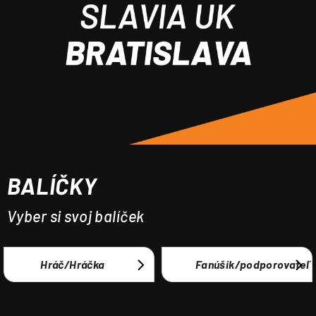
á
j
s
ť
?
BALÍČKY
HĽADAŤ
Vyber si svoj balíček
Hráč/Hráčka
Fanúšik/podporovateľ