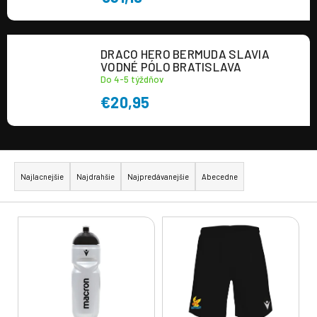
DRACO HERO BERMUDA SLAVIA
VODNÉ PÓLO BRATISLAVA
Do 4-5 týždňov
€20,95
R
a
Najlacnejšie
Najdrahšie
Najpredávanejšie
Abecedne
d
e
V
n
ý
i
p
e
i
p
s
r
p