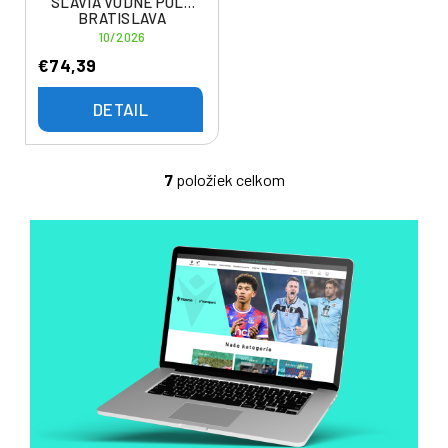
SLAVIA VODNÉ PÓLO
BRATISLAVA
10/2026
€74,39
DETAIL
7
položiek celkom
O
v
l
á
d
a
c
i
e
p
r
v