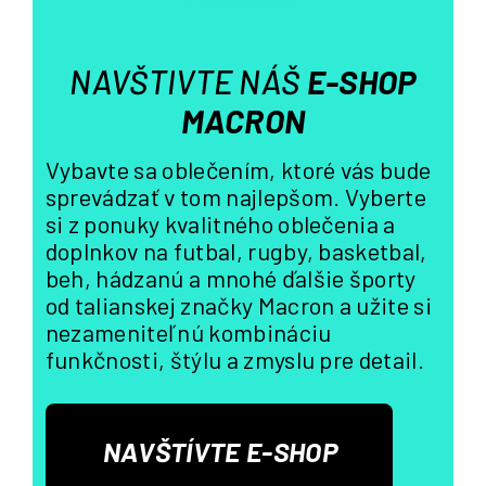
k
y
v
NAVŠTIVTE NÁŠ
E-SHOP
ý
p
MACRON
i
s
Vybavte sa oblečením, ktoré vás bude
u
sprevádzať v tom najlepšom. Vyberte
si z ponuky kvalitného oblečenia a
doplnkov na futbal, rugby, basketbal,
beh, hádzanú a mnohé ďalšie športy
od talianskej značky Macron a užite si
nezameniteľnú kombináciu
funkčnosti, štýlu a zmyslu pre detail.
NAVŠTÍVTE E-SHOP