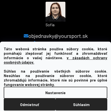
Sofia
objednavky@yoursport.sk
+421 940 603 366
Táto webová stránka používa súbory cookie, ktoré
pomáhajú zlepšovať jej funkčnosť a zhromažďovať
informácie o vašej návšteve.
v zásadách ochrany
MENU
osobných údajov.
Súhlas na používanie všetkých súborov cookie.
INFORMÁCIE PRE VÁS
Nesúhlas na používanie súborov cookie, ktoré
zhromažďujú informácie, ktoré nie sú povinné pre úplné
KDE NÁS NAJDETE
fungovanie webovej stránky.
Nastavenie
Vytvoril Shoptet
Odmietnuť
Súhlasím
Copyright 2026
yourclub.sk
. Všetky práva