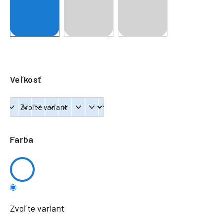
á
j
s
ť
?
Veľkosť
HĽADAŤ
Farba
Zvoľte variant