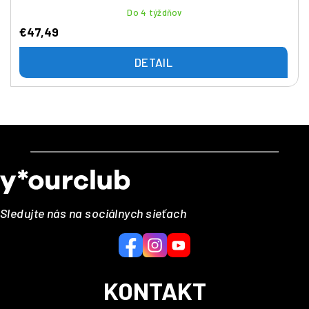
Do 4 týždňov
€47,49
DETAIL
Z
á
p
ä
Sledujte nás na sociálnych sieťach
t
i
e
KONTAKT